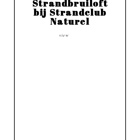
Strandbruiloft
bij Strandclub
Naturel
view