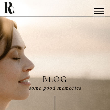
BLOG
some good memories