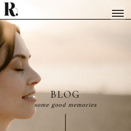
BLOG
some good memories