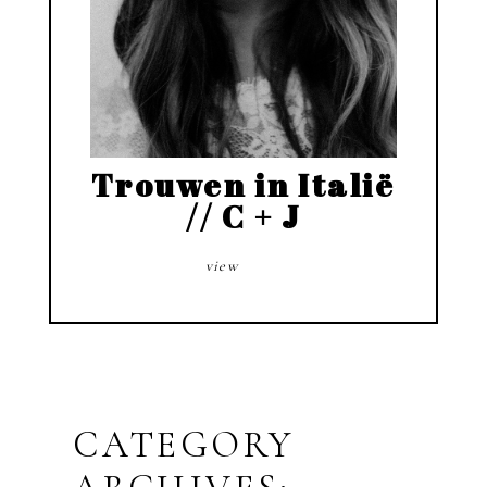
Trouwen in Italië
// C + J
view
CATEGORY