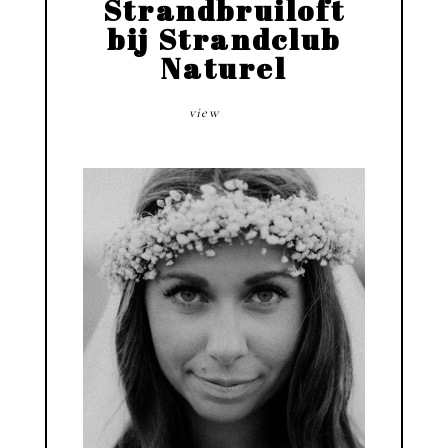
Strandbruiloft
bij Strandclub
Naturel
view